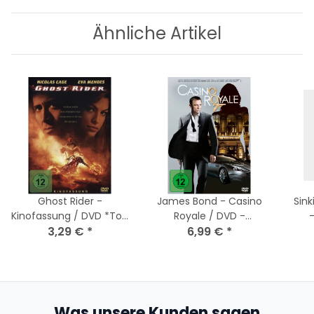
Ähnliche Artikel
Ghost Rider -
James Bond - Casino
Sink
Kinofassung / DVD *Top
Royale / DVD -
3,29 €
Zustand
*
Versiegelt
6,99 €
*
Was unsere Kunden sagen