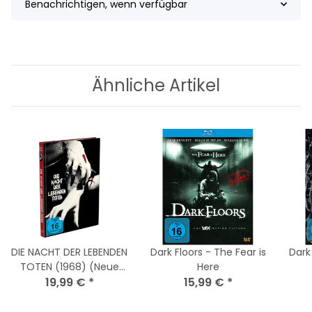
Benachrichtigen, wenn verfügbar
Ähnliche Artikel
DIE NACHT DER LEBENDEN
Dark Floors - The Fear is
Dark
TOTEN (1968) (Neue
Here
Synchro) Cover D
19,99 €
*
15,99 €
*
(BluRay + DVD) NEU