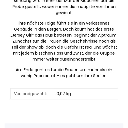
Sendung wird immer der Mut der Mädchen auf die
Probe gestellt, wobei immer die mutigste von ihnen
gewinnt.
Ihre nächste Folge führt sie in ein verlassenes
Gebäude in den Bergen. Doch kaum hat das erste
„Jersey Girl“ das Haus betreten, beginnt der Alptraum.
Zunächst tun die Frauen die Geschehnisse noch als
Teil der Show ab, doch die Gefahr ist real und wächst
mit jedem bisschen Hass und Zwist, der die Gruppe
immer weiter auseinandertreibt.
Am Ende geht es für die Frauen um mehr als ein
wenig Popularität – es geht um ihre Seelen.
Produkteigenschaft
Wert
Versandgewicht:
0,07 kg