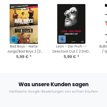
Bad Boys - Harte
Leon - Der Profi --
Bull
Jungs/Bad Boys 2 [2
Directora Cut ( 2 DVDs
/ S
5,99 €
DVDs]
*
) - Top Zustand
5,99 €
*
DVD
Was unsere Kunden sagen
Verifizierte Google-Bewertungen von echten Käufern