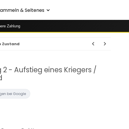
Sammeln & Seltenes
here Zahlung
op Zustand
2 - Aufstieg eines Kriegers /
d
gen bei Google