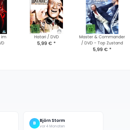
 im
Hatari / DVD
Master & Commander
DVD
5,99 €
*
/ DVD - Top Zustand
5,99 €
*
Björn Storm
B
vor 4 Monaten