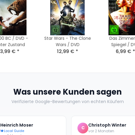
00 BC / DVD -
Star Wars - The Clone
Das Zimmer
ter Zustand
Wars / DVD
Spiegel / 
3,99 €
*
12,99 €
*
6,99 €
*
Was unsere Kunden sagen
Verifizierte Google-Bewertungen von echten Käufern
Heinrich Moser
Christoph Winter
C
Local Guide
vor 2 Monaten