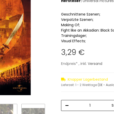
Hersteller:
Universal Pictu
Geschnittene Szenen;
Verpatzte Szenen;
Making Of;
Fight like an Akkadian: Black S
Trainingslager;
Visual Effects;
3,29 €
Endpreis* , inkl.
Versand
Knapper Lagerbestand
Lieferzeit:
1 - 2 Werktage
(DE - Aus
S