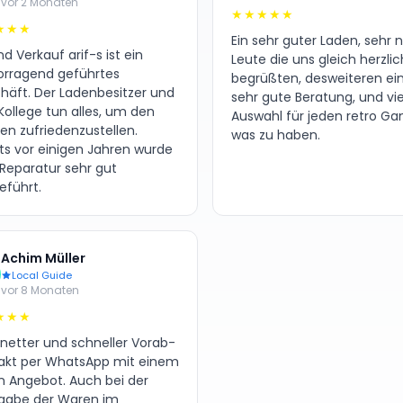
vor 2 Monaten
★★★★★
★★★
Ein sehr guter Laden, sehr 
d Verkauf arif-s ist ein
Leute die uns gleich herzlic
orragend geführtes
begrüßten, desweiteren ei
häft. Der Ladenbesitzer und
sehr gute Beratung, und vie
Kollege tun alles, um den
Auswahl für jeden retro G
en zufriedenzustellen.
was zu haben.
its vor einigen Jahren wurde
 Reparatur sehr gut
eführt.
Achim Müller
Local Guide
vor 8 Monaten
★★★
 netter und schneller Vorab-
akt per WhatsApp mit einem
en Angebot. Auch bei der
gabe der Waren im