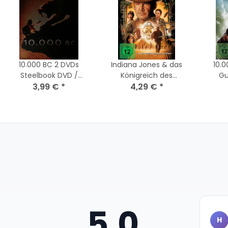
10.000 BC 2 DVDs
Indiana Jones & das
10.0
Steelbook DVD /
Königreich des
Gu
Steven Strait - Top
3,99 €
*
Kristallschädels / DVD
4,29 €
*
Zustand
*Top Zustand
5,0
H