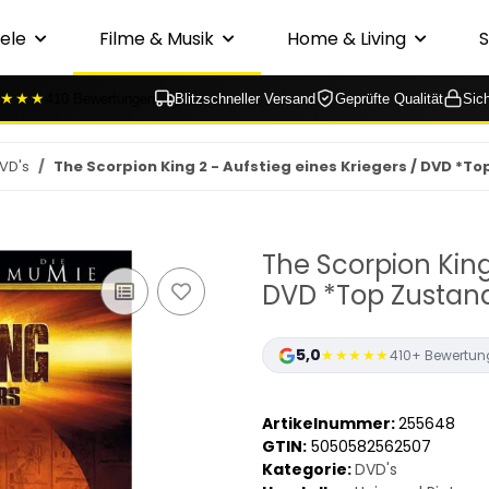
ele
Filme & Musik
Home & Living
★★★
410 Bewertungen
Blitzschneller Versand
Geprüfte Qualität
Sic
VD's
The Scorpion King 2 - Aufstieg eines Kriegers / DVD *T
The Scorpion King 
DVD *Top Zustan
5,0
★★★★★
410+ Bewertun
Artikelnummer:
255648
GTIN:
5050582562507
Kategorie:
DVD's