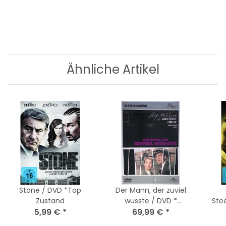
Ähnliche Artikel
Stone / DVD *Top
Der Mann, der zuviel
Zustand
wusste / DVD *
Ste
5,99 €
*
Nagelneu Versiegelt
69,99 €
*