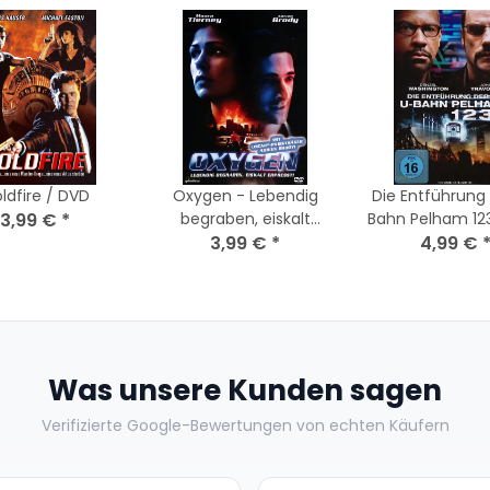
ldfire / DVD
Oxygen - Lebendig
Die Entführung
3,99 €
*
begraben, eiskalt
Bahn Pelham 12
erpresst! DVD - Guter
3,99 €
*
- Top Zust
4,99 €
Zustand
Was unsere Kunden sagen
Verifizierte Google-Bewertungen von echten Käufern