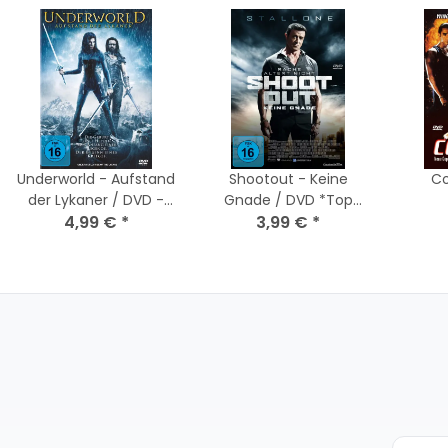
Underworld - Aufstand
Shootout - Keine
Co
der Lykaner / DVD -
Gnade / DVD *Top
Guter Zustand
4,99 €
*
3,99 €
Zustand
*