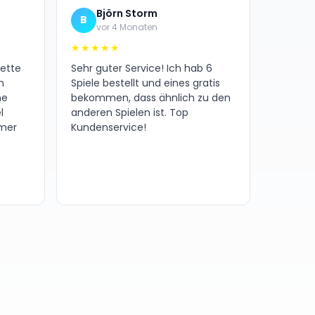
Björn Storm
B
vor 4 Monaten
★★★★★
nette
Sehr guter Service! Ich hab 6
h
Spiele bestellt und eines gratis
ne
bekommen, dass ähnlich zu den
l
anderen Spielen ist. Top
amer
Kundenservice!