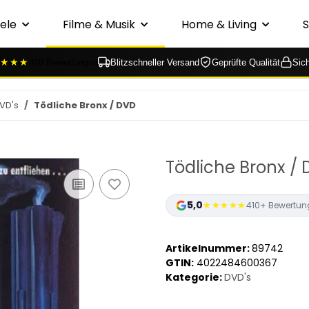
ele
Filme & Musik
Home & Living
★★★
410 Bewertungen
Blitzschneller Versand
Geprüfte Qualität
Sic
VD's
Tödliche Bronx / DVD
Tödliche Bronx /
5,0
★★★★★
410+ Bewertun
Artikelnummer:
89742
GTIN:
4022484600367
Kategorie:
DVD's