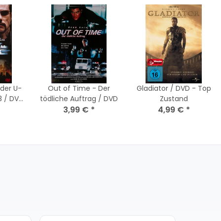
 der U-
Out of Time - Der
Gladiator / DVD - Top
3 / DVD
tödliche Auftrag / DVD
Zustand
and
*
3,99 €
*
4,99 €
*