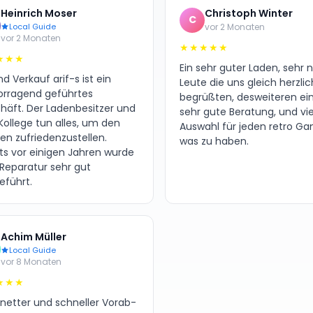
Heinrich Moser
Christoph Winter
C
Local Guide
vor 2 Monaten
vor 2 Monaten
★★★★★
★★★
Ein sehr guter Laden, sehr 
d Verkauf arif-s ist ein
Leute die uns gleich herzlic
orragend geführtes
begrüßten, desweiteren ei
häft. Der Ladenbesitzer und
sehr gute Beratung, und vie
Kollege tun alles, um den
Auswahl für jeden retro G
en zufriedenzustellen.
was zu haben.
its vor einigen Jahren wurde
 Reparatur sehr gut
eführt.
Achim Müller
Local Guide
vor 8 Monaten
★★★
 netter und schneller Vorab-