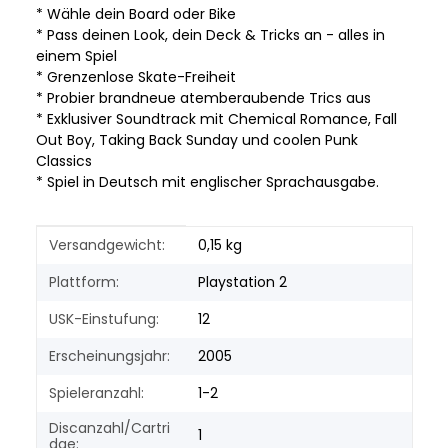
* Wähle dein Board oder Bike
* Pass deinen Look, dein Deck & Tricks an - alles in
einem Spiel
* Grenzenlose Skate-Freiheit
* Probier brandneue atemberaubende Trics aus
* Exklusiver Soundtrack mit Chemical Romance, Fall
Out Boy, Taking Back Sunday und coolen Punk
Classics
* Spiel in Deutsch mit englischer Sprachausgabe.
Produkteigenschaft
Wert
Versandgewicht:
0,15 kg
Plattform:
Playstation 2
USK-Einstufung:
12
Erscheinungsjahr:
2005
Spieleranzahl:
1-2
Discanzahl/Cartri
1
dge: