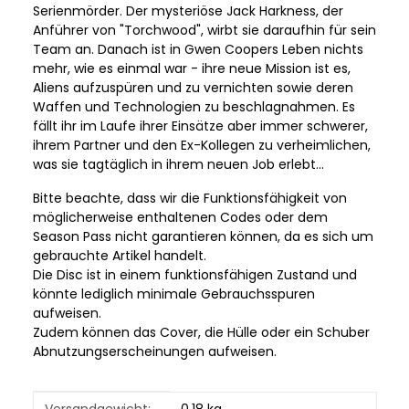
Serienmörder. Der mysteriöse Jack Harkness, der
Anführer von "Torchwood", wirbt sie daraufhin für sein
Team an. Danach ist in Gwen Coopers Leben nichts
mehr, wie es einmal war - ihre neue Mission ist es,
Aliens aufzuspüren und zu vernichten sowie deren
Waffen und Technologien zu beschlagnahmen. Es
fällt ihr im Laufe ihrer Einsätze aber immer schwerer,
ihrem Partner und den Ex-Kollegen zu verheimlichen,
was sie tagtäglich in ihrem neuen Job erlebt...
Bitte beachte, dass wir die Funktionsfähigkeit von
möglicherweise enthaltenen Codes oder dem
Season Pass nicht garantieren können, da es sich um
gebrauchte Artikel handelt.
Die Disc ist in einem funktionsfähigen Zustand und
könnte lediglich minimale Gebrauchsspuren
aufweisen.
Zudem können das Cover, die Hülle oder ein Schuber
Abnutzungserscheinungen aufweisen.
Produkteigenschaft
Wert
Versandgewicht:
0,18 kg