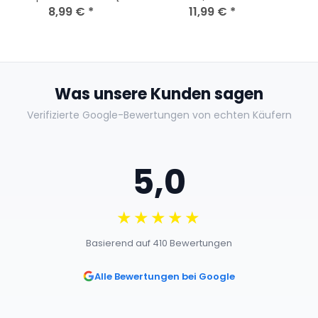
DVDs] Top Zustand
8,99 €
*
11,99 €
*
DV
Was unsere Kunden sagen
Verifizierte Google-Bewertungen von echten Käufern
5,0
★★★★★
Basierend auf 410 Bewertungen
Alle Bewertungen bei Google