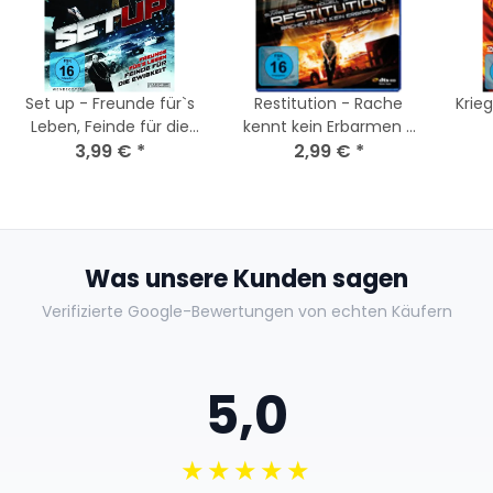
Set up - Freunde für`s
Restitution - Rache
Krie
Leben, Feinde für die
kennt kein Erbarmen /
Ewigkeit (2012) DVD
3,99 €
*
Blu-Ray * Guter
2,99 €
*
Zustand
Was unsere Kunden sagen
Verifizierte Google-Bewertungen von echten Käufern
5,0
★★★★★