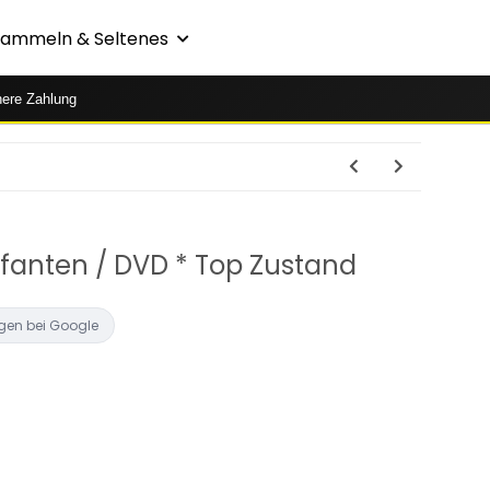
Sammeln & Seltenes
here Zahlung
efanten / DVD * Top Zustand
gen bei Google