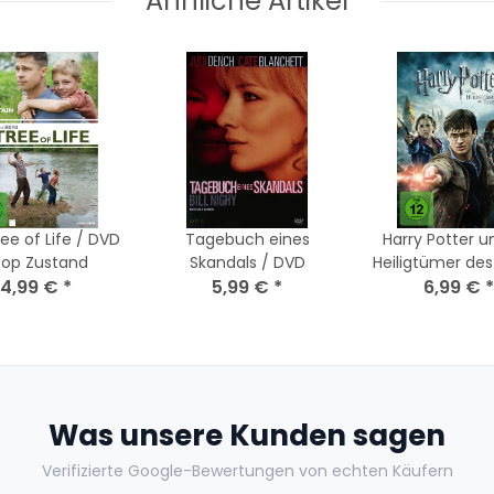
Ähnliche Artikel
ee of Life / DVD
Tagebuch eines
Harry Potter u
Top Zustand
Skandals / DVD
Heiligtümer de
4,99 €
*
5,99 €
*
Teil 2 / D
6,99 €
*
Was unsere Kunden sagen
Verifizierte Google-Bewertungen von echten Käufern