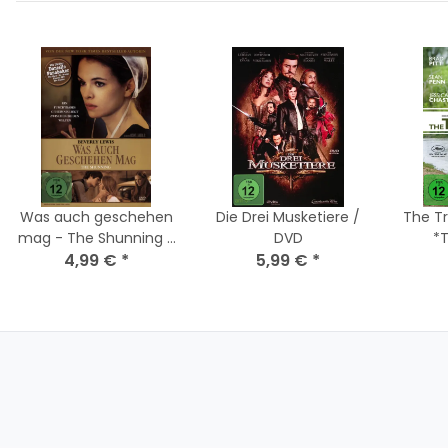
Was auch geschehen
Die Drei Musketiere /
The Tr
mag - The Shunning /
DVD
*
DVD - Top Zustand
4,99 €
*
5,99 €
*