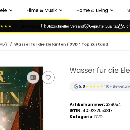
ele
Filme & Musik
Home & Living
★★★
410 Bewertungen
Blitzschneller Versand
Geprüfte Qualität
Sic
VD's
Wasser für die Elefanten / DVD * Top Zustand
Wasser für die El
5,0
★★★★★
410+ Bewertun
Artikelnummer:
338054
GTIN:
4010232053817
Kategorie:
DVD's