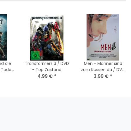
nd die
Transformers 3 / DVD
Men - Männer sind
s Todes
- Top Zustand
zum Küssen da / DVD
VD
4,99 €
*
- Guter Zustand
3,99 €
*