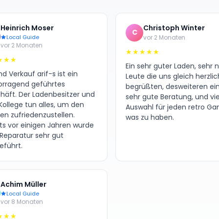
Heinrich Moser
Christoph Winter
C
Local Guide
vor 2 Monaten
vor 2 Monaten
★★★★★
★★★
Ein sehr guter Laden, sehr 
d Verkauf arif-s ist ein
Leute die uns gleich herzlic
orragend geführtes
begrüßten, desweiteren ei
häft. Der Ladenbesitzer und
sehr gute Beratung, und vie
Kollege tun alles, um den
Auswahl für jeden retro G
en zufriedenzustellen.
was zu haben.
its vor einigen Jahren wurde
 Reparatur sehr gut
eführt.
Achim Müller
Local Guide
vor 8 Monaten
★★★