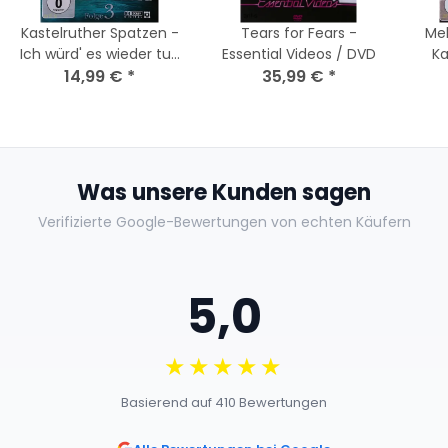
Kastelruther Spatzen -
Tears for Fears -
Mel
Ich würd' es wieder tun
Essential Videos / DVD
Ka
/ DVD -- Zustand wie
14,99 €
*
35,99 €
*
Folge 3
Neu
Was unsere Kunden sagen
Verifizierte Google-Bewertungen von echten Käufern
5,0
★★★★★
Basierend auf 410 Bewertungen