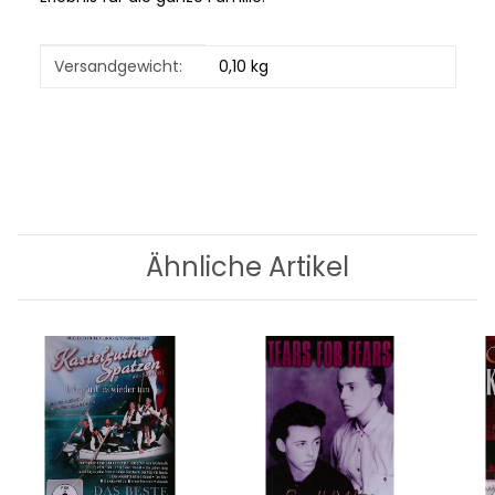
Produkteigenschaft
Wert
Versandgewicht:
0,10 kg
Ähnliche Artikel