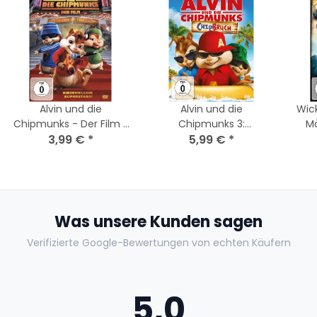
Alvin und die
Alvin und die
Wick
Chipmunks - Der Film /
Chipmunks 3:
M
3,99 €
DVD
*
Chipbruch / DVD
5,99 €
*
Was unsere Kunden sagen
Verifizierte Google-Bewertungen von echten Käufern
5,0