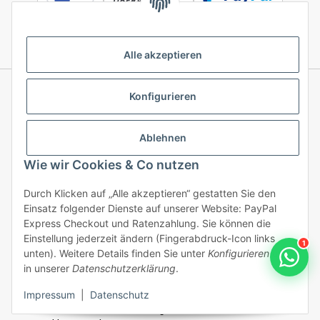
Alle akzeptieren
Konfigurieren
Informationen
Ablehnen
Gesetzliche Informationen
Wie wir Cookies & Co nutzen
Durch Klicken auf „Alle akzeptieren“ gestatten Sie den
Einsatz folgender Dienste auf unserer Website: PayPal
Vertrag widerrufen
Express Checkout und Ratenzahlung. Sie können die
Einstellung jederzeit ändern (Fingerabdruck-Icon links
1
unten). Weitere Details finden Sie unter
Konfigurieren
und
in unserer
Datenschutzerklärung
.
/ * Alle Preise inkl. gesetzlicher USt., inkl.
DE
Impressum
|
Datenschutz
versandkostenfrei, Ausland zzgl. Versandkosten
© 2026
/