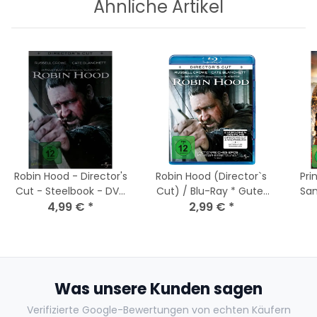
Ähnliche Artikel
Robin Hood - Director's
Robin Hood (Director`s
Pri
Cut - Steelbook - DVD
Cut) / Blu-Ray * Guter
San
16 Minuten Länger - mit
4,99 €
*
2,99 €
Zustand
*
Kratzer
Was unsere Kunden sagen
Verifizierte Google-Bewertungen von echten Käufern