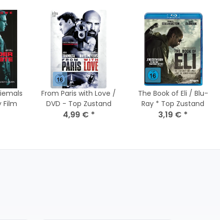
niemals
From Paris with Love /
The Book of Eli / Blu-
y Film
DVD - Top Zustand
Ray * Top Zustand
4,99 €
*
3,19 €
*