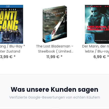
ang / Blu-Ray *
The Lost Bladesman -
Der Mann, der 
ter Zustand
Steelbook ( Limited
lebte / Blu-ra
3,99 €
*
Edition ) / Blu-ray
11,99 €
*
6,99 €
*
Was unsere Kunden sagen
Verifizierte Google-Bewertungen von echten Käufern