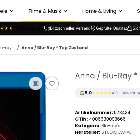
ele
Filme & Musik
Home & Living
★★★
410 Bewertungen
Blitzschneller Versand
Geprüfte Qualität
Sic
lu-ray's
Anna / Blu-Ray * Top Zustand
Anna / Blu-Ray *
5,0
★★★★★
410+ Bewertun
Artikelnummer:
573434
GTIN:
4006680093666
Kategorie:
Blu-ray's
Hersteller:
STUDIOCANAL