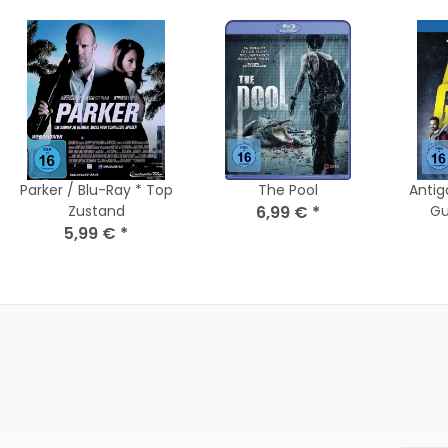
Parker / Blu-Ray * Top
The Pool
Antig
Zustand
6,99 €
*
Gu
5,99 €
*