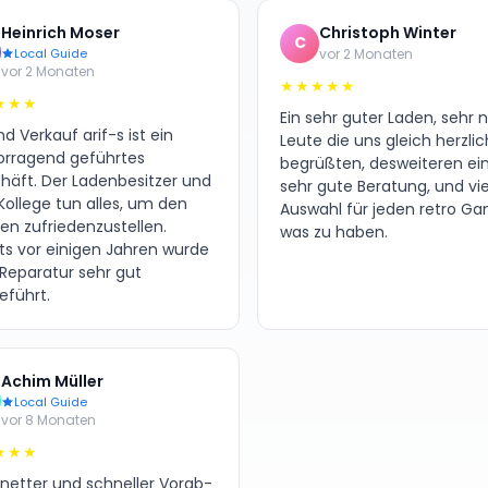
Heinrich Moser
Christoph Winter
C
Local Guide
vor 2 Monaten
vor 2 Monaten
★★★★★
★★★
Ein sehr guter Laden, sehr 
d Verkauf arif-s ist ein
Leute die uns gleich herzlic
orragend geführtes
begrüßten, desweiteren ei
häft. Der Ladenbesitzer und
sehr gute Beratung, und vie
Kollege tun alles, um den
Auswahl für jeden retro G
en zufriedenzustellen.
was zu haben.
its vor einigen Jahren wurde
 Reparatur sehr gut
eführt.
Achim Müller
Local Guide
vor 8 Monaten
★★★
 netter und schneller Vorab-