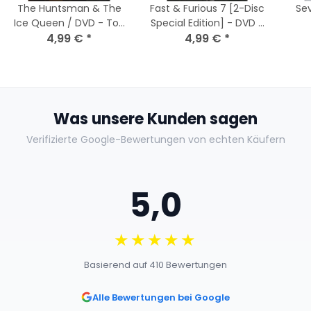
The Huntsman & The
Fast & Furious 7 [2-Disc
Se
Ice Queen / DVD - Top
Special Edition] - DVD -
4,99 €
Zustand
*
Top Zustand
4,99 €
*
Was unsere Kunden sagen
Verifizierte Google-Bewertungen von echten Käufern
5,0
★★★★★
Basierend auf 410 Bewertungen
Alle Bewertungen bei Google