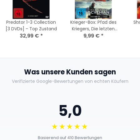
Predator 1-3 Collection
Krieger-Box: Pfad des
Sh
[3 DVDs] - Top Zustand
Kriegers, Die letzten
32,99 €
*
Krieger & Rise of the
9,99 €
*
Scythian / NEU
Was unsere Kunden sagen
Verifizierte Google-Bewertungen von echten Käufern
5,0
★★★★★
Basierend auf 410 Bewertungen