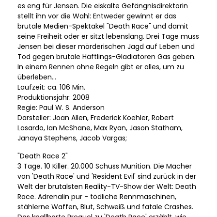
es eng für Jensen. Die eiskalte Gefängnisdirektorin
stellt ihn vor die Wahl: Entweder gewinnt er das
brutale Medien-Spektakel "Death Race" und damit
seine Freiheit oder er sitzt lebenslang. Drei Tage muss
Jensen bei dieser mörderischen Jagd auf Leben und
Tod gegen brutale Häftlings-Gladiatoren Gas geben.
In einem Rennen ohne Regeln gibt er alles, um zu
überleben...
Laufzeit: ca. 106 Min.
Produktionsjahr: 2008
Regie: Paul W. S. Anderson
Darsteller: Joan Allen, Frederick Koehler, Robert
Lasardo, Ian McShane, Max Ryan, Jason Statham,
Janaya Stephens, Jacob Vargas;
"Death Race 2"
3 Tage. 10 Killer. 20.000 Schuss Munition. Die Macher
von 'Death Race' und 'Resident Evil' sind zurück in der
Welt der brutalsten Reality-TV-Show der Welt: Death
Race. Adrenalin pur - tödliche Rennmaschinen,
stählerne Waffen, Blut, Schweiß und fatale Crashes.
Das knallharte Prequel zu 'Death Race' erzählt, wie