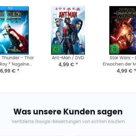
 Thunder - Thor
Ant-Man / DVD
Star Wars -
-Ray * Nagelneu
4,99 €
*
Erwachen der M
Versiegelt
6,99 €
*
4,99 €
DVD
Was unsere Kunden sagen
Verifizierte Google-Bewertungen von echten Käufern