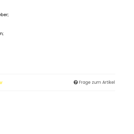
eber;
n;
Frage zum Artikel
ar