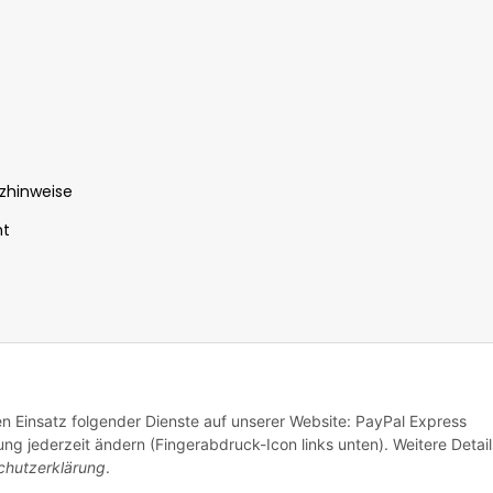
zhinweise
ht
enfrei, Ausland zzgl. Versandkosten
© 2026
/ Powered by
JTL-
den Einsatz folgender Dienste auf unserer Website: PayPal Express
ng jederzeit ändern (Fingerabdruck-Icon links unten). Weitere Detail
chutzerklärung
.