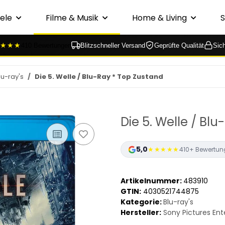
ele
Filme & Musik
Home & Living
★★★
410 Bewertungen
Blitzschneller Versand
Geprüfte Qualität
Sic
lu-ray's
Die 5. Welle / Blu-Ray * Top Zustand
Die 5. Welle / Bl
5,0
★★★★★
410+ Bewertun
Artikelnummer:
483910
GTIN:
4030521744875
Kategorie:
Blu-ray's
Hersteller:
Sony Pictures En