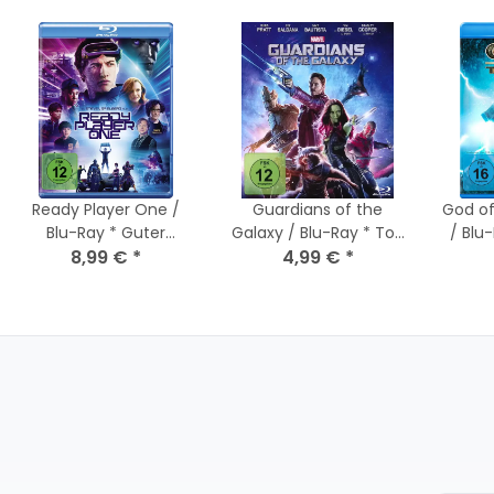
Ready Player One /
Guardians of the
God of
Blu-Ray * Guter
Galaxy / Blu-Ray * Top
/ Blu
8,99 €
Zustand
*
4,99 €
Zustand
*