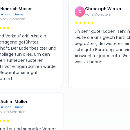
Heinrich Moser
Christoph Winter
C
Local Guide
vor 2 Monaten
vor 2 Monaten
★★★★★
★★★
Ein sehr guter Laden, sehr 
d Verkauf arif-s ist ein
Leute die uns gleich herzlic
orragend geführtes
begrüßten, desweiteren ei
häft. Der Ladenbesitzer und
sehr gute Beratung, und vie
Kollege tun alles, um den
Auswahl für jeden retro G
en zufriedenzustellen.
was zu haben.
its vor einigen Jahren wurde
 Reparatur sehr gut
eführt.
Achim Müller
Local Guide
vor 8 Monaten
★★★
 netter und schneller Vorab-