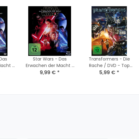
 Das
Star Wars - Das
Transformers - Die
acht /
Erwachen der Macht /
Rache / DVD - Top
*
Blu-Ray - Nagelneu /
9,99 €
*
5,99 €
Zustand
*
Versiegelt