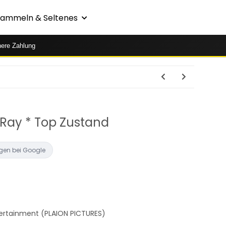
Sammeln & Seltenes
here Zahlung
u-Ray * Top Zustand
gen bei Google
tertainment (PLAION PICTURES)