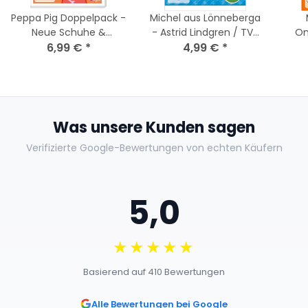
Peppa Pig Doppelpack -
Michel aus Lönneberga
Neue Schuhe &
- Astrid Lindgren / TV-
On
6,99 €
Seifenblasen [2 DVDs]
*
Serie 1 / DVD * Guter
4,99 €
*
Zustand
Was unsere Kunden sagen
Verifizierte Google-Bewertungen von echten Käufern
5,0
★★★★★
Basierend auf 410 Bewertungen
Alle Bewertungen bei Google