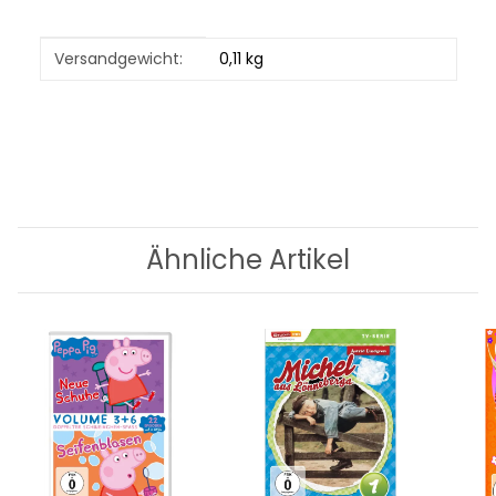
Produkteigenschaft
Wert
Versandgewicht:
0,11 kg
Ähnliche Artikel