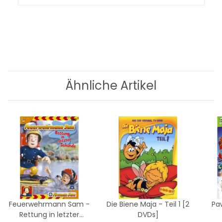
Ähnliche Artikel
Feuerwehrmann Sam -
Die Biene Maja - Teil 1 [2
Paw
Rettung in letzter
DVDs]