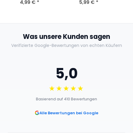
Sekunde / DVD - Guter
4,99 €
*
5,99 €
*
We
Zustand
Was unsere Kunden sagen
Verifizierte Google-Bewertungen von echten Käufern
5,0
★★★★★
Basierend auf 410 Bewertungen
Alle Bewertungen bei Google