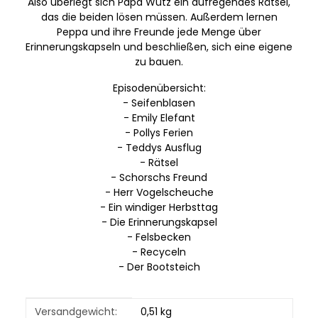
Also überlegt sich Papa Wutz ein aufregendes Rätsel,
das die beiden lösen müssen. Außerdem lernen
Peppa und ihre Freunde jede Menge über
Erinnerungskapseln und beschließen, sich eine eigene
zu bauen.
Episodenübersicht:
- Seifenblasen
- Emily Elefant
- Pollys Ferien
- Teddys Ausflug
- Rätsel
- Schorschs Freund
- Herr Vogelscheuche
- Ein windiger Herbsttag
- Die Erinnerungskapsel
- Felsbecken
- Recyceln
- Der Bootsteich
Produkteigenschaft
Wert
Versandgewicht:
0,51 kg