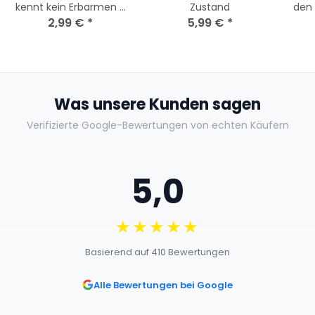
kennt kein Erbarmen /
Zustand
den
Blu-Ray * Guter
2,99 €
*
5,99 €
*
Zustand
Na
Was unsere Kunden sagen
Verifizierte Google-Bewertungen von echten Käufern
5,0
★★★★★
Basierend auf 410 Bewertungen
Alle Bewertungen bei Google