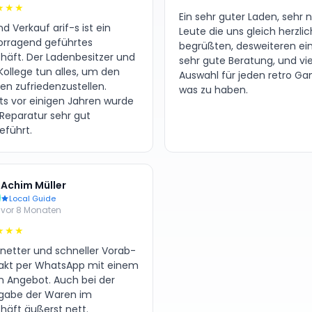
★★★
Ein sehr guter Laden, sehr 
d Verkauf arif-s ist ein
Leute die uns gleich herzlic
orragend geführtes
begrüßten, desweiteren ei
häft. Der Ladenbesitzer und
sehr gute Beratung, und vie
Kollege tun alles, um den
Auswahl für jeden retro G
en zufriedenzustellen.
was zu haben.
its vor einigen Jahren wurde
 Reparatur sehr gut
eführt.
Achim Müller
Local Guide
vor 8 Monaten
★★★
 netter und schneller Vorab-
akt per WhatsApp mit einem
en Angebot. Auch bei der
gabe der Waren im
häft äußerst nett.