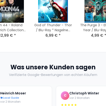
n 44 - Roland
God of Thunder - Thor
The Purge 3 - E
ch Collection /
/ Blu-Ray * Nagelneu
Year / Blu-Ra
 Guter Zustand
12,99 €
*
Versiegelt
6,99 €
*
4,99 €
Zustand
Was unsere Kunden sagen
Verifizierte Google-Bewertungen von echten Käufern
Heinrich Moser
Christoph Winter
C
Local Guide
vor 2 Monaten
vor 2 Monaten
★★★★★