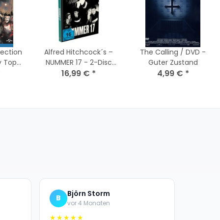
lection
Alfred Hitchcock´s –
The Calling / DVD -
y Top
NUMMER 17 - 2-Disc
Guter Zustand
*
Mediabook Cover A
16,99 €
*
4,99 €
*
(Blu-ray + DVD) NEU
Björn Storm
B
vor 4 Monaten
★★★★★