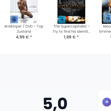
Antikörper / DVD - Top
The Supercapitalist -
Moo
Zustand
Try to find his Identity
Emmeri
4,99 €
*
/ Blu-Ray * Top
1,99 €
*
DVD *
Zustand
5,0
H