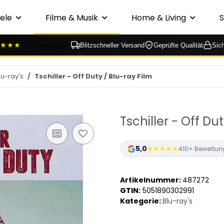
ele
Filme & Musik
Home & Living
★★★
410 Bewertungen
Blitzschneller Versand
Geprüfte Qualität
Sic
lu-ray's
Tschiller - Off Duty / Blu-ray Film
Tschiller - Off Du
5,0
★★★★★
410+ Bewertun
Artikelnummer:
487272
GTIN:
5051890302991
Kategorie:
Blu-ray's