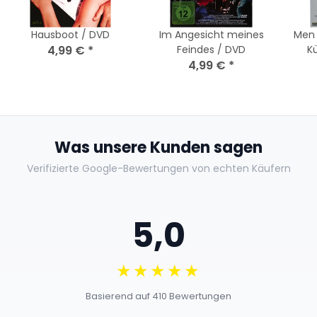
Hausboot / DVD
Im Angesicht meines
Men 
4,99 €
*
Feindes / DVD
K
4,99 €
*
Was unsere Kunden sagen
Verifizierte Google-Bewertungen von echten Käufern
5,0
★★★★★
Basierend auf 410 Bewertungen