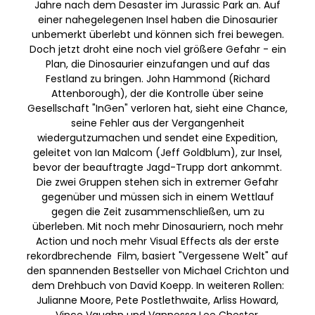
Jahre nach dem Desaster im Jurassic Park an. Auf
einer nahegelegenen Insel haben die Dinosaurier
unbemerkt überlebt und können sich frei bewegen.
Doch jetzt droht eine noch viel größere Gefahr - ein
Plan, die Dinosaurier einzufangen und auf das
Festland zu bringen. John Hammond (Richard
Attenborough), der die Kontrolle über seine
Gesellschaft "InGen" verloren hat, sieht eine Chance,
seine Fehler aus der Vergangenheit
wiedergutzumachen und sendet eine Expedition,
geleitet von Ian Malcom (Jeff Goldblum), zur Insel,
bevor der beauftragte Jagd-Trupp dort ankommt.
Die zwei Gruppen stehen sich in extremer Gefahr
gegenüber und müssen sich in einem Wettlauf
gegen die Zeit zusammenschließen, um zu
überleben. Mit noch mehr Dinosauriern, noch mehr
Action und noch mehr Visual Effects als der erste
rekordbrechende Film, basiert "Vergessene Welt" auf
den spannenden Bestseller von Michael Crichton und
dem Drehbuch von David Koepp. In weiteren Rollen:
Julianne Moore, Pete Postlethwaite, Arliss Howard,
Vince Vaughn und Vannessa Lee Chester.