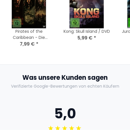
Pirates of the
Kong: Skull Island / DVD
Jura
Caribbean - Die
5,99 €
*
Piraten-Trilogie (3
7,99 €
*
DVDs) - Top Zustand
Was unsere Kunden sagen
Verifizierte Google-Bewertungen von echten Käufern
5,0
★★★★★