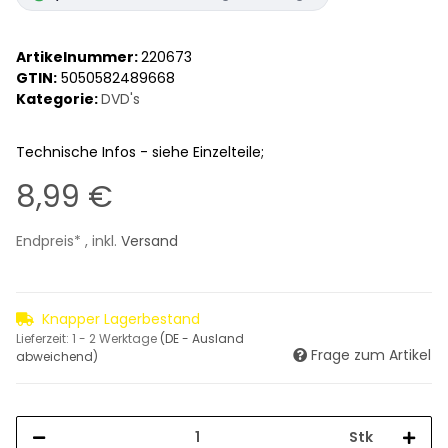
Artikelnummer:
220673
GTIN:
5050582489668
Kategorie:
DVD's
Technische Infos - siehe Einzelteile;
8,99 €
Endpreis* , inkl.
Versand
Knapper Lagerbestand
Lieferzeit:
1 - 2 Werktage
(DE - Ausland
Frage zum Artikel
abweichend)
Stk