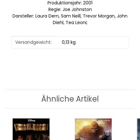
Produktionsjahr: 2001
Regie: Joe Johnston
Darsteller: Laura Dern, Sam Neill, Trevor Morgan, John
Diehl, Tea Leoni;
Produkteigenschaft
Wert
Versandgewicht:
0,13 kg
Ähnliche Artikel