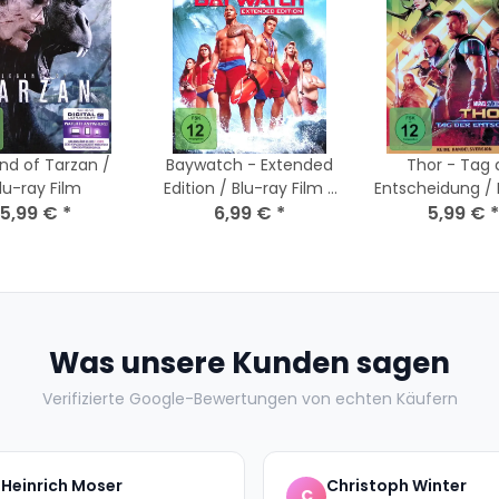
nd of Tarzan /
Baywatch - Extended
Thor - Tag 
lu-ray Film
Edition / Blu-ray Film -
Entscheidung / 
5,99 €
*
Guter Zustand
6,99 €
*
5,99 €
Film
*
Was unsere Kunden sagen
Verifizierte Google-Bewertungen von echten Käufern
Heinrich Moser
Christoph Winter
C