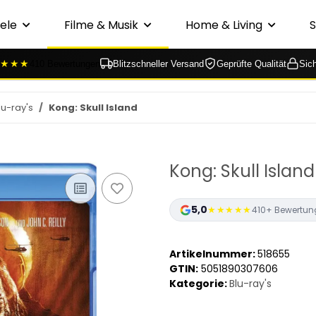
ele
Filme & Musik
Home & Living
★★★
410 Bewertungen
Blitzschneller Versand
Geprüfte Qualität
Sic
lu-ray's
Kong: Skull Island
Kong: Skull Island
5,0
★★★★★
410+ Bewertun
Artikelnummer:
518655
GTIN:
5051890307606
Kategorie:
Blu-ray's