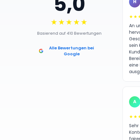
5,0
H
★★
★★★★★
An un
herv
Basierend auf 410 Bewertungen
Gesc
sein 
Alle Bewertungen bei
Kund
Google
Bere
eine
ausg
A
★★
Sehr
Kont
fair