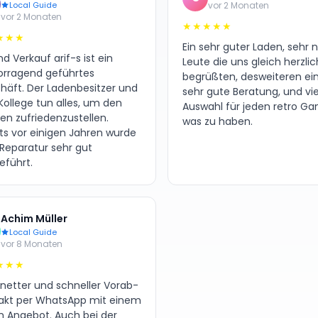
Local Guide
vor 2 Monaten
vor 2 Monaten
★★★★★
★★★
Ein sehr guter Laden, sehr 
d Verkauf arif-s ist ein
Leute die uns gleich herzlic
orragend geführtes
begrüßten, desweiteren ei
häft. Der Ladenbesitzer und
sehr gute Beratung, und vie
Kollege tun alles, um den
Auswahl für jeden retro G
en zufriedenzustellen.
was zu haben.
its vor einigen Jahren wurde
 Reparatur sehr gut
eführt.
Achim Müller
Local Guide
vor 8 Monaten
★★★
 netter und schneller Vorab-
akt per WhatsApp mit einem
en Angebot. Auch bei der