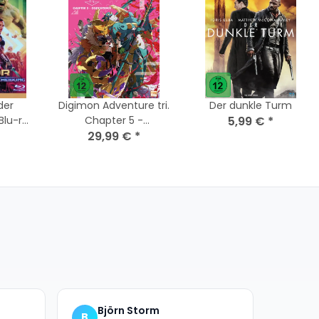
der
Digimon Adventure tri.
Der dunkle Turm
Blu-ray
Chapter 5 -
5,99 €
*
Coexistence / Blu-ray
29,99 €
*
- Top Zustand
Björn Storm
B