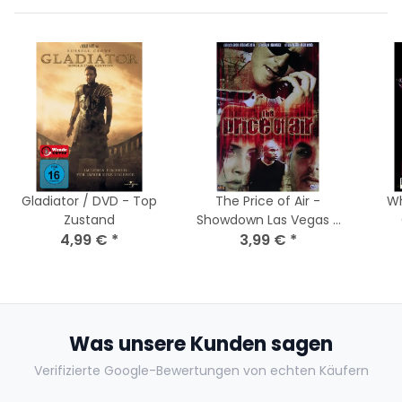
Gladiator / DVD - Top
The Price of Air -
Wh
Zustand
Showdown Las Vegas -
4,99 €
*
Michael Madsen / DVD
3,99 €
*
Was unsere Kunden sagen
Verifizierte Google-Bewertungen von echten Käufern