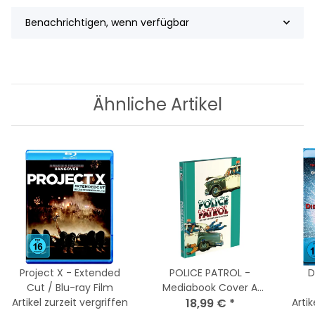
Benachrichtigen, wenn verfügbar
Ähnliche Artikel
Project X - Extended
POLICE PATROL -
D
Cut / Blu-ray Film
Mediabook Cover A
Artikel zurzeit vergriffen
(BluRay+DVD) Limited
18,99 €
*
Artik