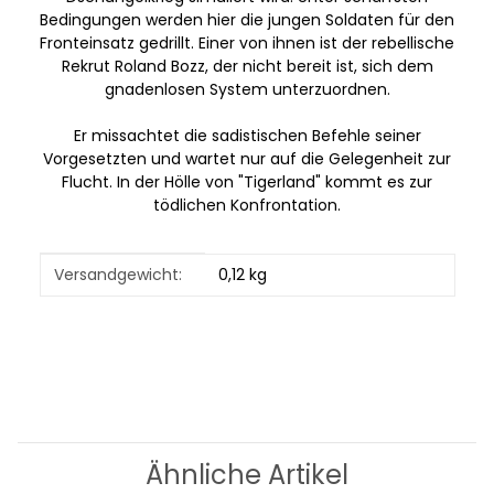
Bedingungen werden hier die jungen Soldaten für den
Fronteinsatz gedrillt. Einer von ihnen ist der rebellische
Rekrut Roland Bozz, der nicht bereit ist, sich dem
gnadenlosen System unterzuordnen.
Er missachtet die sadistischen Befehle seiner
Vorgesetzten und wartet nur auf die Gelegenheit zur
Flucht. In der Hölle von "Tigerland" kommt es zur
tödlichen Konfrontation.
Produkteigenschaft
Wert
Versandgewicht:
0,12 kg
Ähnliche Artikel