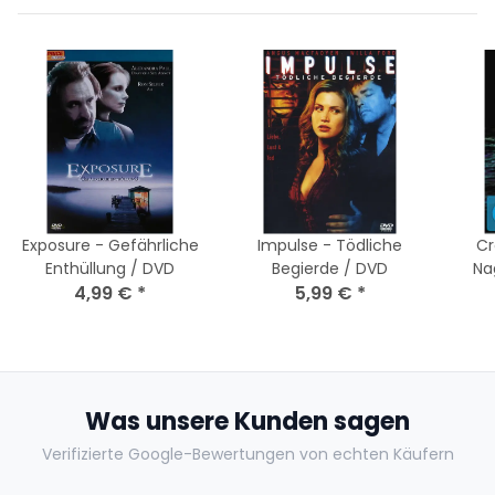
Exposure - Gefährliche
Impulse - Tödliche
Cr
Enthüllung / DVD
Begierde / DVD
Na
4,99 €
*
5,99 €
*
Was unsere Kunden sagen
Verifizierte Google-Bewertungen von echten Käufern