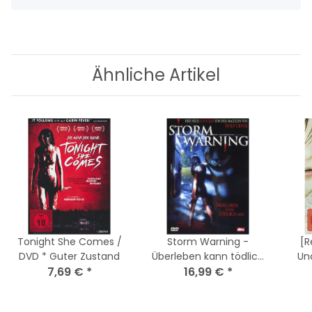
Ähnliche Artikel
Tonight She Comes /
Storm Warning -
[R
DVD * Guter Zustand
Überleben kann tödlich
Un
7,69 €
*
sein / DVD * Guter
16,99 €
*
Zustand