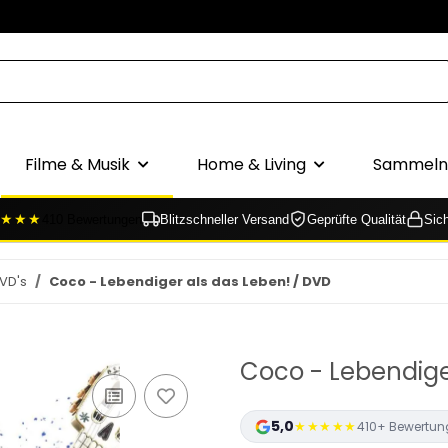
Filme & Musik
Home & Living
Sammeln 
★★★
410 Bewertungen
Blitzschneller Versand
Geprüfte Qualität
Sic
VD's
Coco - Lebendiger als das Leben! / DVD
Coco - Lebendige
5,0
★★★★★
410+ Bewertun