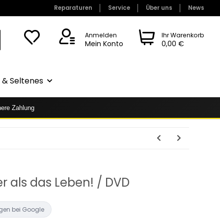
Reparaturen
Service
Über uns
News
Anmelden
Ihr Warenkorb
Mein Konto
0,00 €
& Seltenes
here Zahlung
r als das Leben! / DVD
gen bei Google