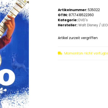
Artikelnummer:
535022
GTIN:
8717418522360
Kategorie:
DVD's
Hersteller:
Walt Disney / LEO
Artikel zurzeit vergriffen
Momentan nicht verfügb