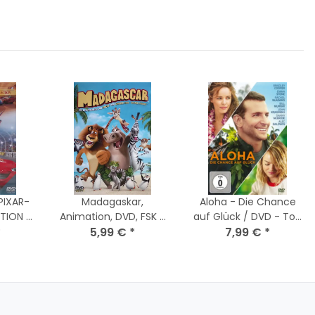
PIXAR-
Madagaskar,
Aloha - Die Chance
TION -
Animation, DVD, FSK 0
auf Glück / DVD - Top
Guter
*
- Top Zustand
5,99 €
*
7,99 €
Zustand
*