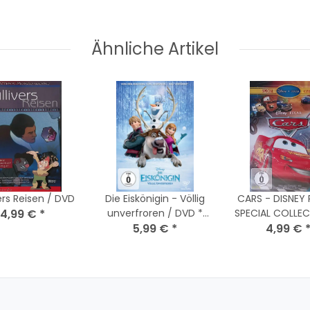
Ähnliche Artikel
ers Reisen / DVD
Die Eiskönigin - Völlig
CARS - DISNEY 
4,99 €
*
unverfroren / DVD *
SPECIAL COLLEC
Top Zustand
5,99 €
*
KULT! DVD - 
4,99 €
Zustand