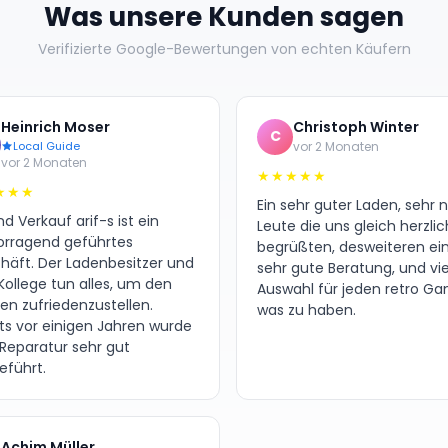
Was unsere Kunden sagen
Verifizierte Google-Bewertungen von echten Käufern
Heinrich Moser
Christoph Winter
C
Local Guide
vor 2 Monaten
vor 2 Monaten
★★★★★
★★★
Ein sehr guter Laden, sehr 
d Verkauf arif-s ist ein
Leute die uns gleich herzlic
orragend geführtes
begrüßten, desweiteren ei
häft. Der Ladenbesitzer und
sehr gute Beratung, und vie
Kollege tun alles, um den
Auswahl für jeden retro G
en zufriedenzustellen.
was zu haben.
its vor einigen Jahren wurde
 Reparatur sehr gut
eführt.
Achim Müller