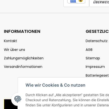
INFORMATIONEN
GESETZLI
Kontakt
Datenschutz
Wir über uns
AGB
Zahlungsmöglichkeiten
Sitemap
Versandinformationen
Impressum
Batteriegeset
Widerrufsrec
Wie wir Cookies & Co nutzen
Durch Klicken auf „Alle akzeptieren“ gestatten Sie 
Checkout und Ratenzahlung. Sie können die Einstellu
Vertrag widerrufen
finden Sie unter
Konfigurieren
und in unserer
Datens