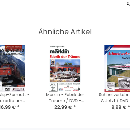
0
Ähnliche Artikel
Visp-Zermatt -
Märklin - Fabrik der
Schnellverkehr 
rokodile am
Träume / DVD -
& Jetzt / DVD
erhorn / DVD -
16,99 €
*
Nagelneu / Versiegelt
22,99 €
*
9,99 €
Zustand
*
eu / Versiegelt