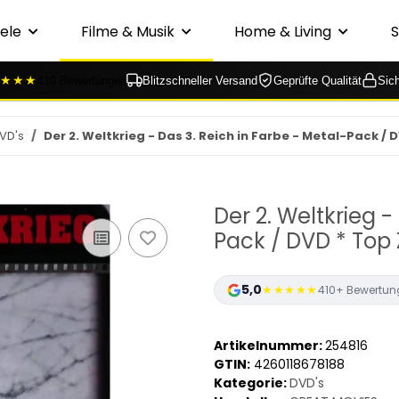
ele
Filme & Musik
Home & Living
★★★
410 Bewertungen
Blitzschneller Versand
Geprüfte Qualität
Sic
VD's
Der 2. Weltkrieg - Das 3. Reich in Farbe - Metal-Pack /
Der 2. Weltkrieg -
Pack / DVD * Top
5,0
★★★★★
410+ Bewertun
Artikelnummer:
254816
GTIN:
4260118678188
Kategorie:
DVD's