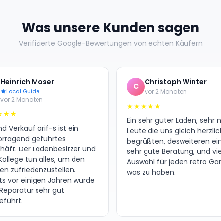
Was unsere Kunden sagen
Verifizierte Google-Bewertungen von echten Käufern
Heinrich Moser
Christoph Winter
C
Local Guide
vor 2 Monaten
vor 2 Monaten
★★★★★
★★★
Ein sehr guter Laden, sehr 
d Verkauf arif-s ist ein
Leute die uns gleich herzlic
orragend geführtes
begrüßten, desweiteren ei
häft. Der Ladenbesitzer und
sehr gute Beratung, und vie
Kollege tun alles, um den
Auswahl für jeden retro G
en zufriedenzustellen.
was zu haben.
its vor einigen Jahren wurde
 Reparatur sehr gut
eführt.