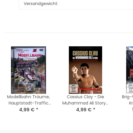
Produkteigenschaft
Wert
Versandgewicht:
Modellbahn Träume,
Cassius Clay - Die
Brig-
Hauptstadt-Traffic
Muhammad Ali Story /
K
und Fantasie Bahnen /
4,99 €
*
DVD * Nagelneu
4,99 €
*
Matt
DVD *Top Zustand
Versiegelt
Nageln