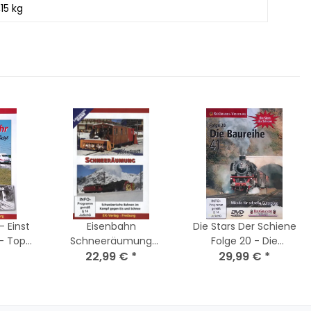
,15 kg
- Einst
Eisenbahn
Die Stars Der Schiene
 - Top
Schneeräumung
Folge 20 - Die
Abenteuer Schweiz
22,99 €
*
Baureihe 41 / DVD -
29,99 €
*
Zug Lok Bahn/DVD-
Nagelneu / Versiegelt
Nagelneu / Versiegelt