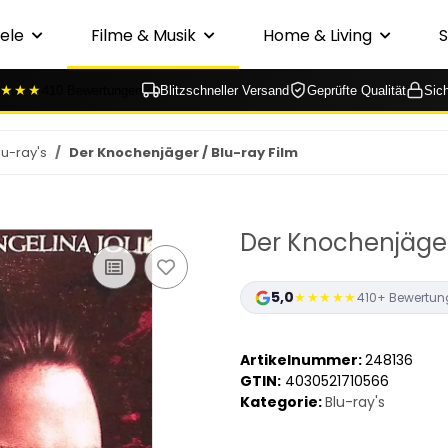
ele
Filme & Musik
Home & Living
★★★
410 Bewertungen
Blitzschneller Versand
Geprüfte Qualität
Sic
lu-ray's
Der Knochenjäger / Blu-ray Film
Der Knochenjäger
5,0
★★★★★
410+ Bewertun
Artikelnummer:
248136
GTIN:
4030521710566
Kategorie:
Blu-ray's