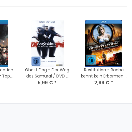
lection
Ghost Dog - Der Weg
Restitution - Rache
y Top
des Samurai / DVD -
kennt kein Erbarmen /
*
Top Zustand
5,99 €
*
Blu-Ray * Guter
2,99 €
*
Zustand