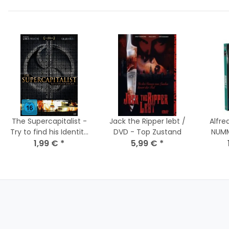
The Supercapitalist -
Jack the Ripper lebt /
Alfre
Try to find his Identity
DVD - Top Zustand
NUMM
/ Blu-Ray * Top
1,99 €
*
5,99 €
*
Medi
Zustand
(Blu-