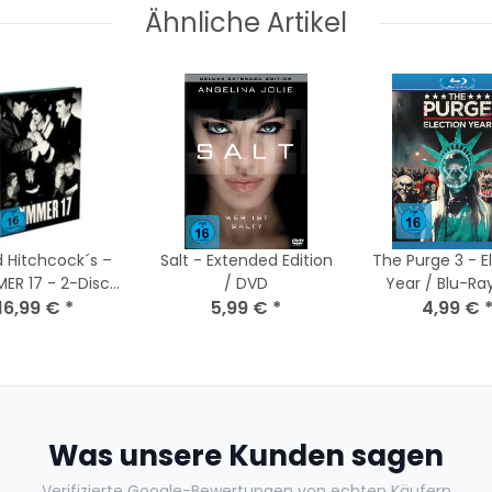
Ähnliche Artikel
d Hitchcock´s –
Salt - Extended Edition
The Purge 3 - E
ER 17 - 2-Disc
/ DVD
Year / Blu-Ra
abook Cover A
16,99 €
*
5,99 €
*
4,99 €
Zustand
ray + DVD) NEU
Was unsere Kunden sagen
Verifizierte Google-Bewertungen von echten Käufern