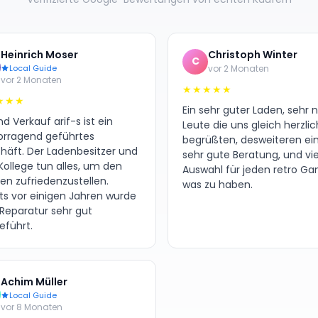
Heinrich Moser
Christoph Winter
C
Local Guide
vor 2 Monaten
vor 2 Monaten
★★★★★
★★★
Ein sehr guter Laden, sehr 
d Verkauf arif-s ist ein
Leute die uns gleich herzlic
orragend geführtes
begrüßten, desweiteren ei
häft. Der Ladenbesitzer und
sehr gute Beratung, und vie
Kollege tun alles, um den
Auswahl für jeden retro G
en zufriedenzustellen.
was zu haben.
its vor einigen Jahren wurde
 Reparatur sehr gut
eführt.
Achim Müller
Local Guide
vor 8 Monaten