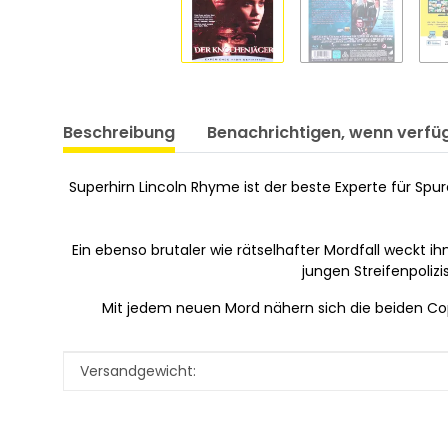
Beschreibung
Benachrichtigen, wenn verfü
Superhirn Lincoln Rhyme ist der beste Experte für Sp
Ein ebenso brutaler wie rätselhafter Mordfall weckt ih
jungen Streifenpoliz
Mit jedem neuen Mord nähern sich die beiden Cops
Produkteigenschaft
Wert
Versandgewicht: