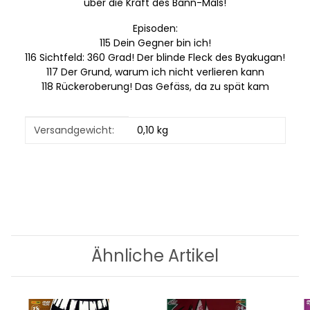
über die Kraft des Bann-Mals!
Episoden:
115 Dein Gegner bin ich!
116 Sichtfeld: 360 Grad! Der blinde Fleck des Byakugan!
117 Der Grund, warum ich nicht verlieren kann
118 Rückeroberung! Das Gefäss, da zu spät kam
Produkteigenschaft
Wert
Versandgewicht:
0,10 kg
Ähnliche Artikel