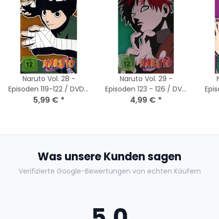
Naruto Vol. 28 -
Naruto Vol. 29 -
Episoden 119-122 / DVD *
Episoden 123 - 126 / DVD
Epis
Top Zustand
5,99 €
*
* Top Zustand
4,99 €
*
Was unsere Kunden sagen
Verifizierte Google-Bewertungen von echten Käufern
5,0