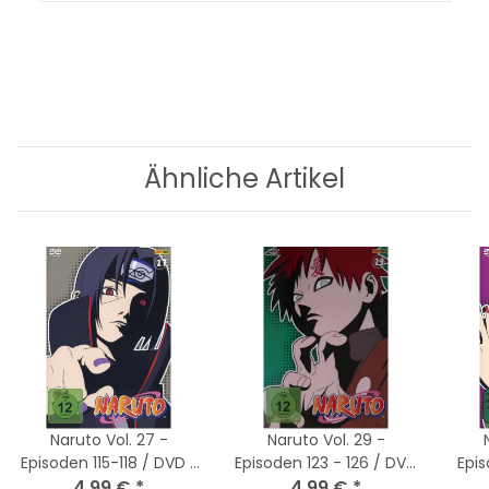
Ähnliche Artikel
Naruto Vol. 27 -
Naruto Vol. 29 -
Episoden 115-118 / DVD *
Episoden 123 - 126 / DVD
Epis
Top Zustand
4,99 €
*
* Top Zustand
4,99 €
*