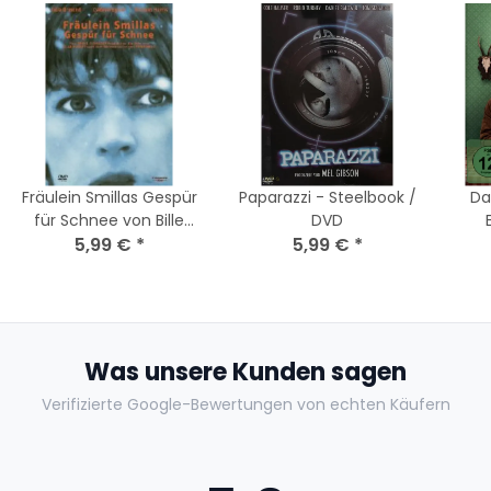
Fräulein Smillas Gespür
Paparazzi - Steelbook /
Da
für Schnee von Bille
DVD
August | DVD
5,99 €
*
5,99 €
*
Krim
Was unsere Kunden sagen
Verifizierte Google-Bewertungen von echten Käufern