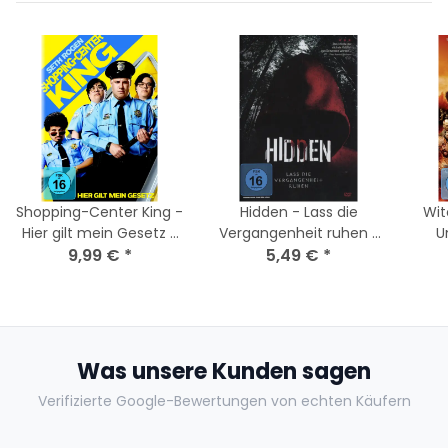
Shopping-Center King -
Hidden - Lass die
Wit
Hier gilt mein Gesetz /
Vergangenheit ruhen /
U
DVD - Nagelneu
9,99 €
*
DVD *Top Zustand
5,49 €
*
Versiegelt
Was unsere Kunden sagen
Verifizierte Google-Bewertungen von echten Käufern